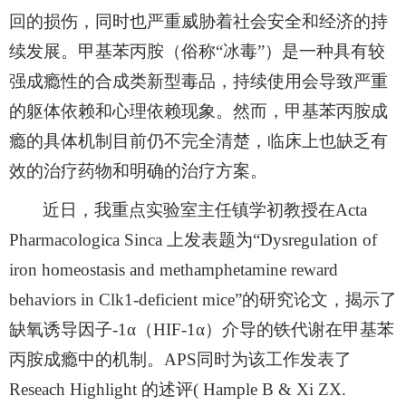
回的损伤，同时也严重威胁着社会安全和经济的持
续发展。甲基苯丙胺（俗称
“
冰毒
”
）是一种具有较
强成瘾性的合成类新型毒品，持续使用会导致严重
的躯体依赖和心理依赖现象。然而，甲基苯丙胺成
瘾的具体机制目前仍不完全清楚，临床上也缺乏有
效的治疗药物和明确的治疗方案。
近日，我重点实验室主任镇学初教授在
Acta
Pharmacologica Sinca
上发表题为
“Dysregulation of
iron homeostasis and methamphetamine reward
behaviors in Clk1-deficient mice”
的研究论文，揭示了
缺氧诱导因子
-1α
（
HIF-1α
）介导的铁代谢在甲基苯
丙胺成瘾中的机制。
APS
同时为该工作发表了
Reseach Highlight
的述评
( Hample B & Xi ZX.