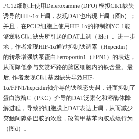
PC12
细胞上使用
Deferoxamine (DFO)
模拟
Clk1
缺失
诱导的
HIF-1α
上调，发现
DAT
也出现上调（图
b
）；
并且，在
PC12
细胞上使用
HIF-1α
的抑制剂
YC-1
能
够逆转
Clk1
缺失所引起的
DAT
上调（图
c
）。进一步
地，作者发现
HIF-1α
通过抑制铁调素（
Hepcidin
）
的转录增强铁泵蛋白
Ferroportin1
（
FPN1
）的表达，
从而降低参与奖赏环路的脑区细胞内的铁含量。最
后
,
作者发现
Clk1
基因缺失导致
HIF-
1α/FPN1/hepcidin
轴介导的铁稳态失调，进而抑制了
蛋白激酶
C
（
PKC
）介导的
DAT
泛素化和溶酶体降
解进程，导致的细胞膜上
DAT
表达上调，从而减少
突触间隙多巴胺的浓度，改善甲基苯丙胺成瘾行为
（图
d
）。