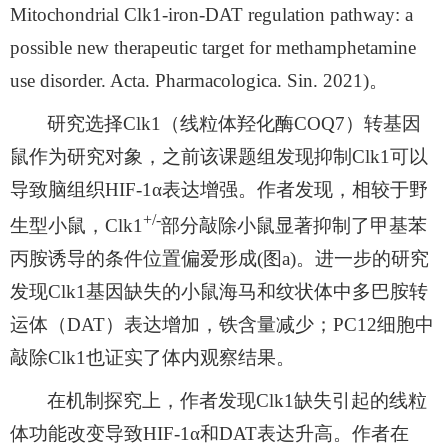
Mitochondrial Clk1-iron-DAT regulation pathway: a
possible new therapeutic target for methamphetamine
use disorder. Acta. Pharmacologica. Sin. 2021)
。
研究选择
Clk1
（线粒体羟化酶
COQ7
）转基因
鼠作为研究对象，之前该课题组发现抑制
Clk1
可以
导致脑组织
HIF-1α
表达增强。作者发现，相较于野
+/-
生型小鼠，
Clk1
部分敲除小鼠显著抑制了甲基苯
丙胺诱导的条件位置偏爱形成
(
图
a)
。进一步的研究
发现
Clk1
基因缺失的小鼠海马和纹状体中多巴胺转
运体（
DAT
）表达增加，铁含量减少；
PC12
细胞中
敲除
Clk1
也证实了体内观察结果。
在机制探究上，作者发现
Clk1
缺失引起的线粒
体功能改变导致
HIF-1α
和
DAT
表达升高。作者在