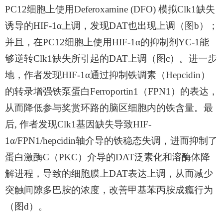
PC12
细胞上使用
Deferoxamine (DFO)
模拟
Clk1
缺失
诱导的
HIF-1α
上调，发现
DAT
也出现上调（图
b
）；
并且，在
PC12
细胞上使用
HIF-1α
的抑制剂
YC-1
能
够逆转
Clk1
缺失所引起的
DAT
上调（图
c
）。进一步
地，作者发现
HIF-1α
通过抑制铁调素（
Hepcidin
）
的转录增强铁泵蛋白
Ferroportin1
（
FPN1
）的表达，
从而降低参与奖赏环路的脑区细胞内的铁含量。最
后
,
作者发现
Clk1
基因缺失导致
HIF-
1α/FPN1/hepcidin
轴介导的铁稳态失调，进而抑制了
蛋白激酶
C
（
PKC
）介导的
DAT
泛素化和溶酶体降
解进程，导致的细胞膜上
DAT
表达上调，从而减少
突触间隙多巴胺的浓度，改善甲基苯丙胺成瘾行为
（图
d
）。