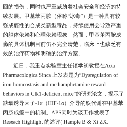
回的损伤，同时也严重威胁着社会安全和经济的持
续发展。甲基苯丙胺（俗称
“
冰毒
”
）是一种具有较
强成瘾性的合成类新型毒品，持续使用会导致严重
的躯体依赖和心理依赖现象。然而，甲基苯丙胺成
瘾的具体机制目前仍不完全清楚，临床上也缺乏有
效的治疗药物和明确的治疗方案。
近日，我重点实验室主任镇学初教授在
Acta
Pharmacologica Sinca
上发表题为
“Dysregulation of
iron homeostasis and methamphetamine reward
behaviors in Clk1-deficient mice”
的研究论文，揭示了
缺氧诱导因子
-1α
（
HIF-1α
）介导的铁代谢在甲基苯
丙胺成瘾中的机制。
APS
同时为该工作发表了
Reseach Highlight
的述评
( Hample B & Xi ZX.