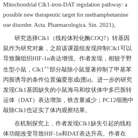
Mitochondrial Clk1-iron-DAT regulation pathway: a
possible new therapeutic target for methamphetamine
use disorder. Acta. Pharmacologica. Sin. 2021)
。
研究选择
Clk1
（线粒体羟化酶
COQ7
）转基因
鼠作为研究对象，之前该课题组发现抑制
Clk1
可以
导致脑组织
HIF-1α
表达增强。作者发现，相较于野
+/-
生型小鼠，
Clk1
部分敲除小鼠显著抑制了甲基苯
丙胺诱导的条件位置偏爱形成
(
图
a)
。进一步的研究
发现
Clk1
基因缺失的小鼠海马和纹状体中多巴胺转
运体（
DAT
）表达增加，铁含量减少；
PC12
细胞中
敲除
Clk1
也证实了体内观察结果。
在机制探究上，作者发现
Clk1
缺失引起的线粒
体功能改变导致
HIF-1α
和
DAT
表达升高。作者在